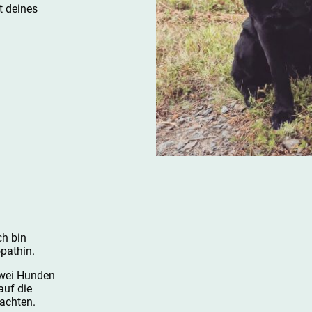
t deines
ch bin
opathin.
zwei Hunden
auf die
 achten.