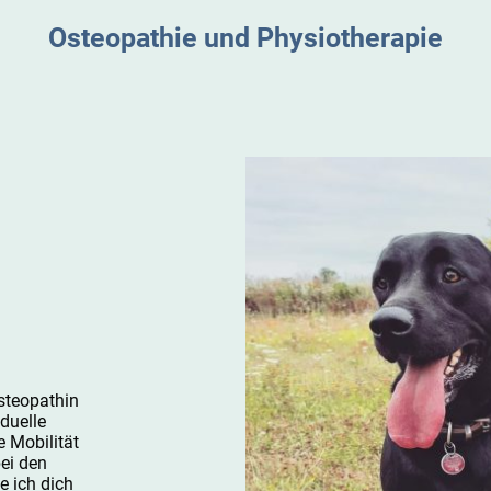
Osteopathie und Physiotherapie
osteopathin
iduelle
 Mobilität
bei den
e ich dich