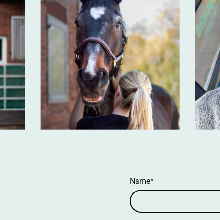
Name
*