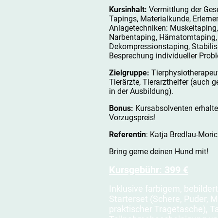
Kursinhalt:
Vermittlung der Ges
Tapings, Materialkunde, Erlerne
Anlagetechniken: Muskeltaping,
Narbentaping, Hämatomtaping,
Dekompressionstaping, Stabilis
Besprechung individueller Probl
Zielgruppe:
Tierphysiotherapeut
Tierärzte, Tierarzthelfer (auch 
in der Ausbildung).
Bonus:
Kursabsolventen erhalt
Vorzugspreis!
Referentin
: Katja Bredlau-Mori
Bring gerne deinen Hund mit!
Kursgebühr: 399 €
Inklusive farbigem, bebilder
Starterset (Schere, Puder, 
praktischer Tragetasche), Ta