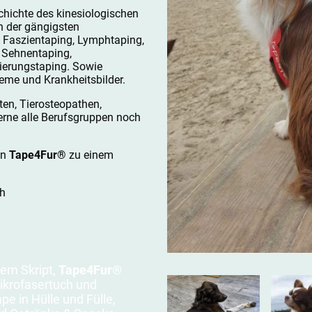
chichte des kinesiologischen
n der gängigsten
 Faszientaping, Lymphtaping,
 Sehnentaping,
ierungstaping. Sowie
eme und Krankheitsbilder.
en, Tierosteopathen,
gerne alle Berufsgruppen noch
en
Tape4Fur®
zu einem
ch
tem Skript,
Tape4Fur®
Mikrofasertuch und
pe in Hülle und Fülle,