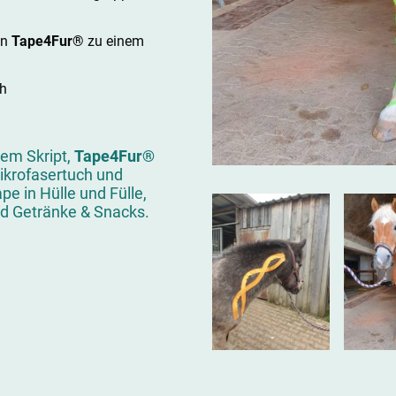
en
Tape4Fur®
zu einem
ch
tem Skript,
Tape4Fur®
Mikrofasertuch und
pe in Hülle und Fülle,
d Getränke & Snacks.