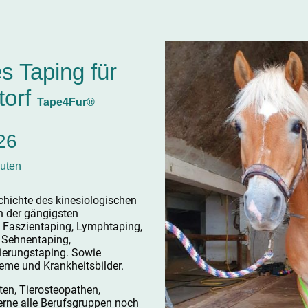
s Taping für
torf
Tape4Fur®
026
euten
chichte des kinesiologischen
n der gängigsten
 Faszientaping, Lymphtaping,
 Sehnentaping,
ierungstaping. Sowie
eme und Krankheitsbilder.
en, Tierosteopathen,
gerne alle Berufsgruppen noch