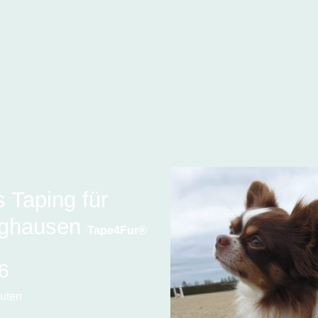
 Taping für
nghausen
Tape4Fur®
26
euten