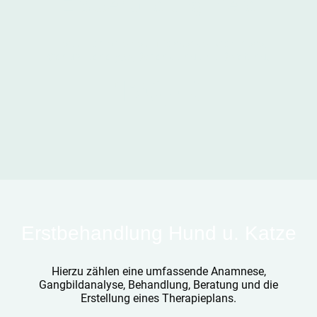
Erstbehandlung Pferd
Hierzu zählen eine umfassende Anamnese,
Gangbildanalyse, Behandlung und Beratung.
120,- €
Erstbehandlung Hund u. Katze
Hierzu zählen eine umfassende Anamnese,
Gangbildanalyse, Behandlung, Beratung und die
Erstellung eines Therapieplans.