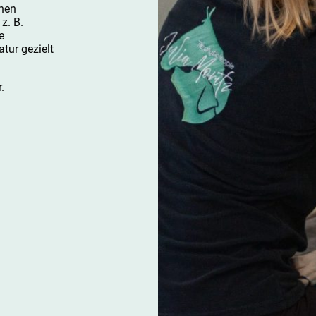
chen
z. B.
e
tur gezielt
.