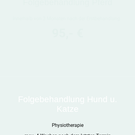
Folgebehandlung Pferd
Innerhalb von 3 Monaten nach der Erstbehandlung.
95,- €
Folgebehandlung Hund u.
Katze
Physiotherapie