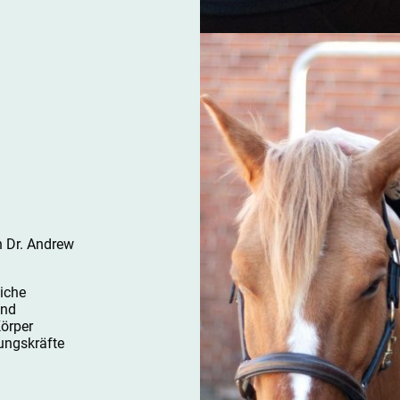
von Dr. Andrew
liche
und
örper
lungskräfte