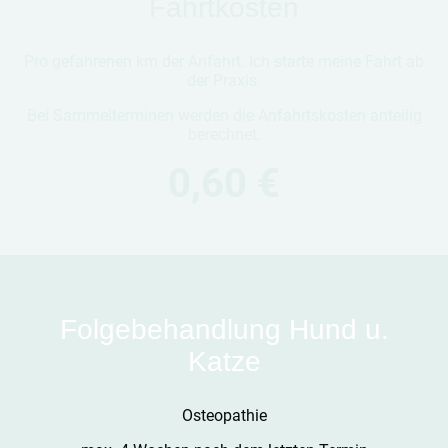
Fahrtkosten
Pro gefahrenen km der Anfahrt. Ich starte meine Fahrt ab
der Praxis.
Bei Sammelterminen werden die Anfahrtskosten anteilig
berechnet.
0,60 €
Folgebehandlung Hund u.
Katze
Osteopathie