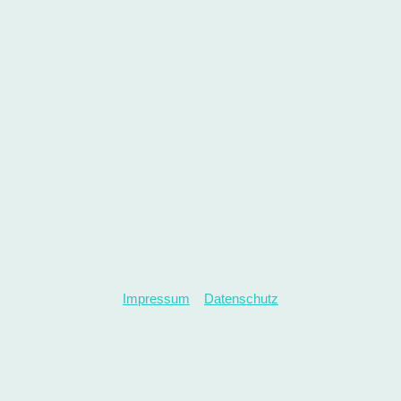
Tierphysiotherapie
Julia Moritz
Impressum
Datenschutz
© Copyright. Alle Rechte vorbehalten.